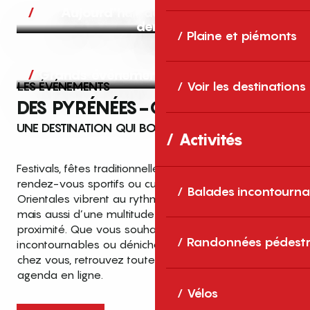
Aujourd’hui, demain et après-
demain
Plaine et piémonts
Grands événements
LES ÉVÉNEMENTS
Voir les destinations
DES PYRÉNÉES-ORIENTALES
UNE DESTINATION QUI BOUGE TOUTE L’ANNÉE
Activités
Festivals, fêtes traditionnelles, concerts, expositions,
rendez-vous sportifs ou culturels… les Pyrénées-
Balades incontourna
Orientales vibrent au rythme de grands temps forts
mais aussi d’une multitude d’événements de
proximité. Que vous souhaitiez vivre les
Top des événements et sorties
Randonnées pédestr
incontournables ou dénicher des sorties près de
en famille
chez vous, retrouvez toutes les infos dans notre
cet été dans les Pyrénées-Orientales
agenda en ligne.
!
Vélos
Entre mer Méditerranée, villages de