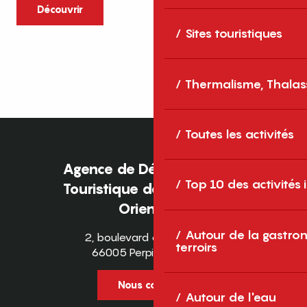
caractère et grands espaces naturels, les
Découvrir
Pyrénées-Orientales sont une destination
Sites touristiques
idéale pour partager des moments en
famille tout au long...
Thermalisme, Thalas
Toutes les activités
Agence de Développement
Top 10 des activités
Touristique des Pyrénées-
Orientales
Autour de la gastron
2, boulevard des Pyrénées
terroirs
66005 Perpignan Cedex
Nous contacter
Autour de l'eau