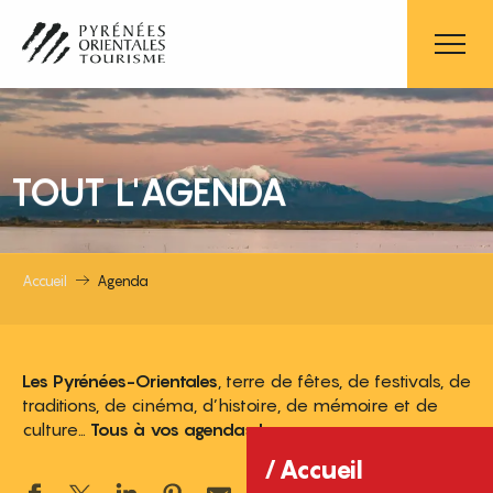
Aller
au
contenu
principal
TOUT L'AGENDA
Accueil
Agenda
Les Pyrénées-Orientales
, terre de fêtes, de festivals, de
traditions, de cinéma, d’histoire, de mémoire et de
culture…
Tous à vos agendas !
Accueil