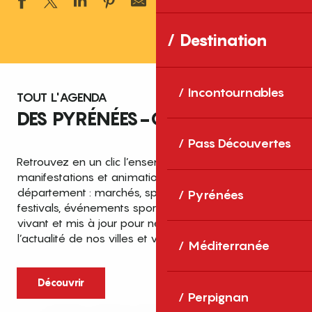
Ajouter aux 
Destination
Incontournables
TOUT L'AGENDA
DES PYRÉNÉES-ORIENTALES
Pass Découvertes
Retrouvez en un clic l’ensemble des fêtes,
manifestations et animations recensées dans le
département : marchés, spectacles, expositions,
Pyrénées
festivals, événements sportifs et culturels… un agenda
vivant et mis à jour pour ne rien manquer de
l’actualité de nos villes et villages.
Méditerranée
Découvrir
Perpignan