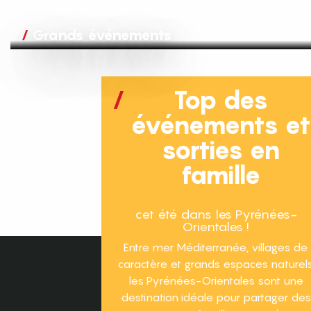
Grands événements
Top des
événements e
sorties en
famille
cet été dans les Pyrénées-
Orientales !
Entre mer Méditerranée, villages de
caractère et grands espaces naturels
les Pyrénées-Orientales sont une
destination idéale pour partager des