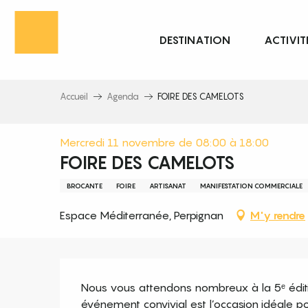
Aller
au
DESTINATION
ACTIVIT
contenu
principal
Accueil
Agenda
FOIRE DES CAMELOTS
Mercredi 11 novembre de 08:00 à 18:00
FOIRE DES CAMELOTS
BROCANTE
FOIRE
ARTISANAT
MANIFESTATION COMMERCIALE
Espace Méditerranée, Perpignan
M'y rendre
Description
Nous vous attendons nombreux à la 5ᵉ éditio
événement convivial est l’occasion idéale po