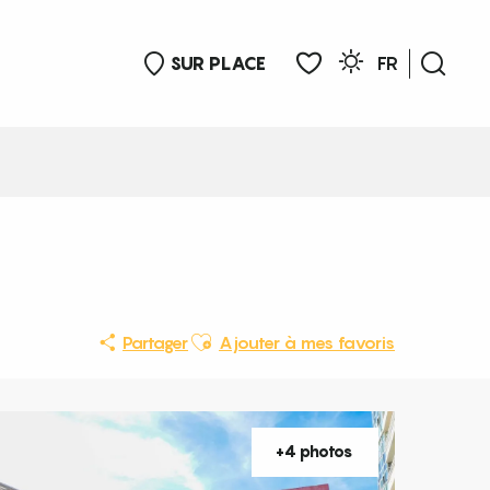
SUR PLACE
FR
Rech
Voir les favoris
Ajouter aux favoris
Partager
Ajouter à mes favoris
+4 photos