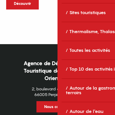
caractère et grands espaces naturels, les
Découvrir
Pyrénées-Orientales sont une destination
Sites touristiques
idéale pour partager des moments en
famille tout au long...
Thermalisme, Thalas
Toutes les activités
Agence de Développement
Top 10 des activités
Touristique des Pyrénées-
Orientales
Autour de la gastron
2, boulevard des Pyrénées
terroirs
66005 Perpignan Cedex
Nous contacter
Autour de l'eau