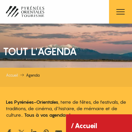
Aller
au
contenu
principal
TOUT L'AGENDA
Accueil
Agenda
Les Pyrénées-Orientales
, terre de fêtes, de festivals, de
traditions, de cinéma, d’histoire, de mémoire et de
culture…
Tous à vos agendas !
Accueil