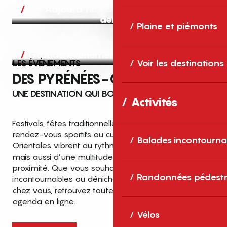
Aujourd’hui, demain et après-
demain
Plaine et piémonts
Grands événements
LES ÉVÉNEMENTS
Voir les destinations
DES PYRÉNÉES-ORIENTALES
UNE DESTINATION QUI BOUGE TOUTE L’ANNÉE
Activités
Festivals, fêtes traditionnelles, concerts, expositions,
rendez-vous sportifs ou culturels… les Pyrénées-
Balades incontourna
Orientales vibrent au rythme de grands temps forts
mais aussi d’une multitude d’événements de
proximité. Que vous souhaitiez vivre les
Top des événements et sorties
Randonnées pédestr
incontournables ou dénicher des sorties près de
en famille
chez vous, retrouvez toutes les infos dans notre
cet été dans les Pyrénées-Orientales
agenda en ligne.
!
Vélos
Entre mer Méditerranée, villages de