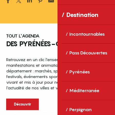
Ajouter aux 
Destination
Incontournables
TOUT L'AGENDA
DES PYRÉNÉES-ORIENTALES
Pass Découvertes
Retrouvez en un clic l’ensemble des fêtes,
manifestations et animations recensées dans le
département : marchés, spectacles, expositions,
Pyrénées
festivals, événements sportifs et culturels… un agenda
vivant et mis à jour pour ne rien manquer de
l’actualité de nos villes et villages.
Méditerranée
Découvrir
Perpignan