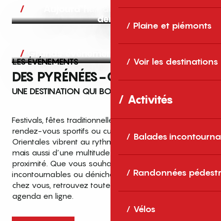
Aujourd’hui, demain et après-
demain
Plaine et piémonts
Grands événements
LES ÉVÉNEMENTS
Voir les destinations
DES PYRÉNÉES-ORIENTALES
UNE DESTINATION QUI BOUGE TOUTE L’ANNÉE
Activités
Festivals, fêtes traditionnelles, concerts, expositions,
rendez-vous sportifs ou culturels… les Pyrénées-
Balades incontourna
Orientales vibrent au rythme de grands temps forts
mais aussi d’une multitude d’événements de
proximité. Que vous souhaitiez vivre les
Top des événements et sorties
Randonnées pédestr
incontournables ou dénicher des sorties près de
en famille
chez vous, retrouvez toutes les infos dans notre
cet été dans les Pyrénées-Orientales
agenda en ligne.
!
Vélos
Entre mer Méditerranée, villages de