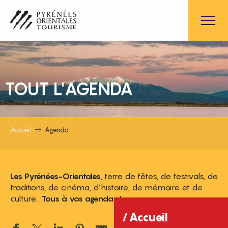
Aller
au
contenu
principal
TOUT L'AGENDA
Accueil
Agenda
Les Pyrénées-Orientales
, terre de fêtes, de festivals, de
traditions, de cinéma, d’histoire, de mémoire et de
culture…
Tous à vos agendas !
Accueil