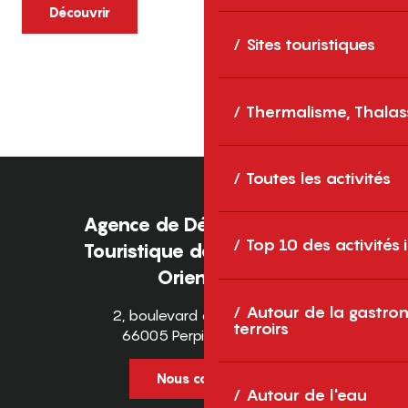
caractère et grands espaces naturels, les
Découvrir
Pyrénées-Orientales sont une destination
Sites touristiques
idéale pour partager des moments en
famille tout au long...
Thermalisme, Thalas
Toutes les activités
Agence de Développement
Top 10 des activités
Touristique des Pyrénées-
Orientales
Autour de la gastron
2, boulevard des Pyrénées
terroirs
66005 Perpignan Cedex
Nous contacter
Autour de l'eau