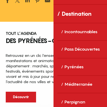
Ajouter aux 
Destination
Incontournables
TOUT L'AGENDA
DES PYRÉNÉES-ORIENTALES
Pass Découvertes
Retrouvez en un clic l’ensemble des fêtes,
manifestations et animations recensées dans le
département : marchés, spectacles, expositions,
Pyrénées
festivals, événements sportifs et culturels… un agenda
vivant et mis à jour pour ne rien manquer de
l’actualité de nos villes et villages.
Méditerranée
Découvrir
Perpignan