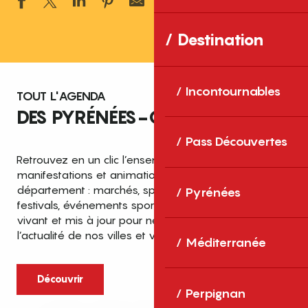
Ajouter aux 
Destination
Incontournables
TOUT L'AGENDA
DES PYRÉNÉES-ORIENTALES
Pass Découvertes
Retrouvez en un clic l’ensemble des fêtes,
manifestations et animations recensées dans le
département : marchés, spectacles, expositions,
Pyrénées
festivals, événements sportifs et culturels… un agenda
vivant et mis à jour pour ne rien manquer de
l’actualité de nos villes et villages.
Méditerranée
Découvrir
Perpignan