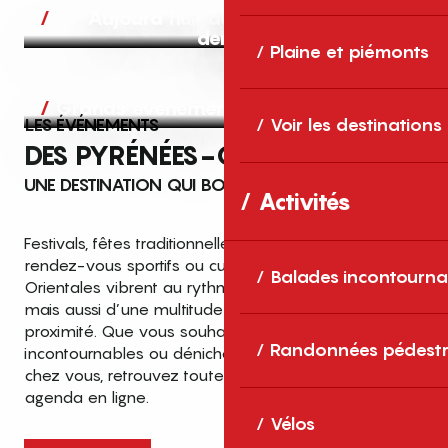
Aujourd’hui, demain et après-
demain
Plaine et piémonts
Grands événements
LES ÉVÉNEMENTS
Voir les destinations
DES PYRÉNÉES-ORIENTALES
UNE DESTINATION QUI BOUGE TOUTE L’ANNÉE
Activités
Festivals, fêtes traditionnelles, concerts, expositions,
rendez-vous sportifs ou culturels… les Pyrénées-
Balades incontourna
Orientales vibrent au rythme de grands temps forts
mais aussi d’une multitude d’événements de
proximité. Que vous souhaitiez vivre les
Top des événements et sorties
Randonnées pédestr
incontournables ou dénicher des sorties près de
en famille
chez vous, retrouvez toutes les infos dans notre
cet été dans les Pyrénées-Orientales
agenda en ligne.
!
Vélos
Entre mer Méditerranée, villages de