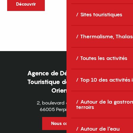
caractère et grands espaces naturels, les
Découvrir
Pyrénées-Orientales sont une destination
Sites touristiques
idéale pour partager des moments en
famille tout au long...
Thermalisme, Thalas
Toutes les activités
Agence de Développement
Top 10 des activités
Touristique des Pyrénées-
Orientales
Autour de la gastron
2, boulevard des Pyrénées
terroirs
66005 Perpignan Cedex
Nous contacter
Autour de l'eau