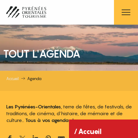
Aller
au
contenu
principal
TOUT L'AGENDA
Accueil
Agenda
Les Pyrénées-Orientales
, terre de fêtes, de festivals, de
traditions, de cinéma, d’histoire, de mémoire et de
culture…
Tous à vos agendas !
Accueil