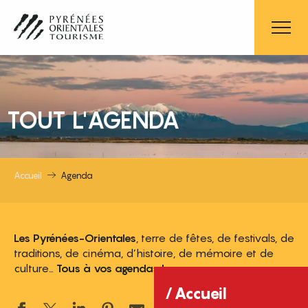
Aller
au
contenu
principal
TOUT L'AGENDA
Accueil
Agenda
Les Pyrénées-Orientales
, terre de fêtes, de festivals, de
traditions, de cinéma, d’histoire, de mémoire et de
culture…
Tous à vos agendas !
Accueil