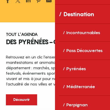
Ajouter aux 
Destination
Incontournables
TOUT L'AGENDA
DES PYRÉNÉES-ORIENTALES
Pass Découvertes
Retrouvez en un clic l’ensemble des fêtes,
manifestations et animations recensées dans le
département : marchés, spectacles, expositions,
Pyrénées
festivals, événements sportifs et culturels… un agenda
vivant et mis à jour pour ne rien manquer de
l’actualité de nos villes et villages.
Méditerranée
Découvrir
Perpignan