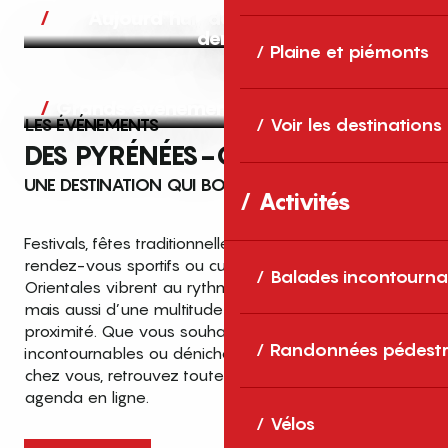
Aujourd’hui, demain et après-
demain
Plaine et piémonts
Grands événements
LES ÉVÉNEMENTS
Voir les destinations
DES PYRÉNÉES-ORIENTALES
UNE DESTINATION QUI BOUGE TOUTE L’ANNÉE
Activités
Festivals, fêtes traditionnelles, concerts, expositions,
rendez-vous sportifs ou culturels… les Pyrénées-
Balades incontourna
Orientales vibrent au rythme de grands temps forts
mais aussi d’une multitude d’événements de
proximité. Que vous souhaitiez vivre les
Top des événements et sorties
Randonnées pédestr
incontournables ou dénicher des sorties près de
en famille
chez vous, retrouvez toutes les infos dans notre
cet été dans les Pyrénées-Orientales
agenda en ligne.
!
Vélos
Entre mer Méditerranée, villages de