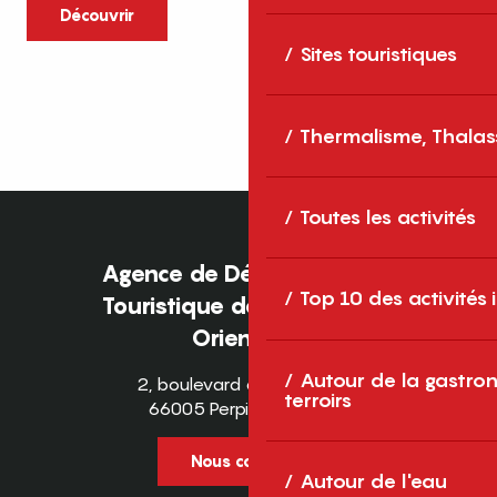
caractère et grands espaces naturels, les
Découvrir
Pyrénées-Orientales sont une destination
Sites touristiques
idéale pour partager des moments en
famille tout au long...
Thermalisme, Thalas
Toutes les activités
Agence de Développement
Top 10 des activités
Touristique des Pyrénées-
Orientales
Autour de la gastron
2, boulevard des Pyrénées
terroirs
66005 Perpignan Cedex
Nous contacter
Autour de l'eau