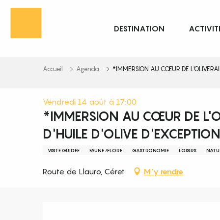
Aller
au
DESTINATION
ACTIVIT
contenu
principal
Accueil
Agenda
*IMMERSION AU CŒUR DE L'OLIVERAIE
Vendredi 14 août à 17:00
*IMMERSION AU CŒUR DE L'O
D'HUILE D'OLIVE D'EXCEPTIO
VISITE GUIDÉE
FAUNE /FLORE
GASTRONOMIE
LOISIRS
NATU
Route de Llauro, Céret
M'y rendre
Description