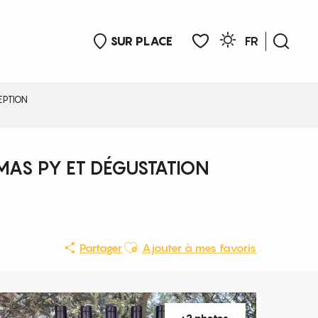
SUR PLACE
FR
Rech
Voir les favoris
EPTION
 MAS PY ET DÉGUSTATION
Ajouter aux favoris
Partager
Ajouter à mes favoris