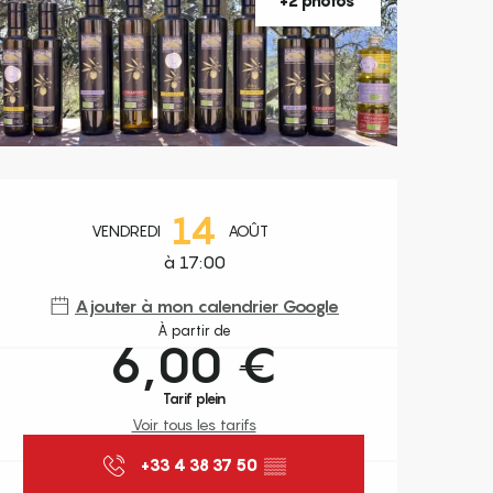
+2 photos
Ouverture et coordonnées
14
VENDREDI
AOÛT
à 17:00
Ajouter à mon calendrier Google
À partir de
6,00 €
Tarif plein
Voir tous les tarifs
+33 4 38 37 50
▒▒