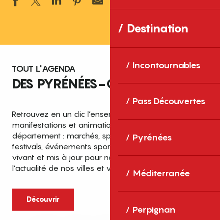
Ajouter aux 
Destination
Incontournables
TOUT L'AGENDA
DES PYRÉNÉES-ORIENTALES
Pass Découvertes
Retrouvez en un clic l’ensemble des fêtes,
manifestations et animations recensées dans le
département : marchés, spectacles, expositions,
Pyrénées
festivals, événements sportifs et culturels… un agenda
vivant et mis à jour pour ne rien manquer de
l’actualité de nos villes et villages.
Méditerranée
Découvrir
Perpignan