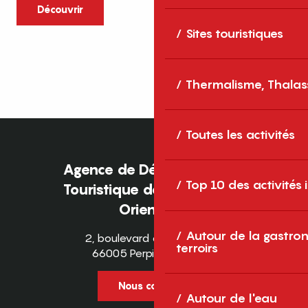
caractère et grands espaces naturels, les
Découvrir
Pyrénées-Orientales sont une destination
Sites touristiques
idéale pour partager des moments en
famille tout au long...
Thermalisme, Thalas
Toutes les activités
Agence de Développement
Top 10 des activités
Touristique des Pyrénées-
Orientales
Autour de la gastron
2, boulevard des Pyrénées
terroirs
66005 Perpignan Cedex
Nous contacter
Autour de l'eau