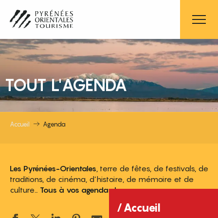
Aller
au
contenu
principal
TOUT L'AGENDA
Accueil
Agenda
Les Pyrénées-Orientales
, terre de fêtes, de festivals, de
traditions, de cinéma, d’histoire, de mémoire et de
culture…
Tous à vos agendas !
Accueil