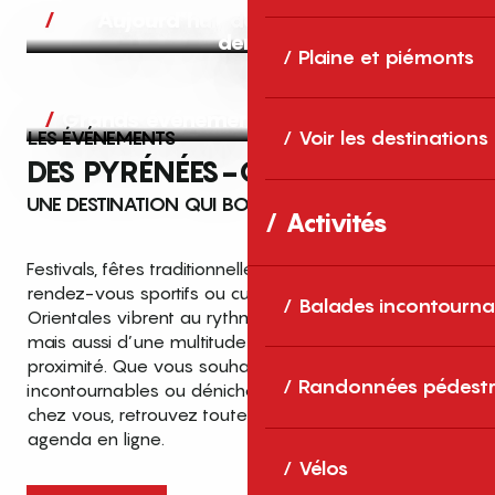
Aujourd’hui, demain et après-
demain
Plaine et piémonts
Grands événements
LES ÉVÉNEMENTS
Voir les destinations
DES PYRÉNÉES-ORIENTALES
UNE DESTINATION QUI BOUGE TOUTE L’ANNÉE
Activités
Festivals, fêtes traditionnelles, concerts, expositions,
rendez-vous sportifs ou culturels… les Pyrénées-
Balades incontourna
Orientales vibrent au rythme de grands temps forts
mais aussi d’une multitude d’événements de
proximité. Que vous souhaitiez vivre les
Top des événements et sorties
Randonnées pédestr
incontournables ou dénicher des sorties près de
en famille
chez vous, retrouvez toutes les infos dans notre
cet été dans les Pyrénées-Orientales
agenda en ligne.
!
Vélos
Entre mer Méditerranée, villages de