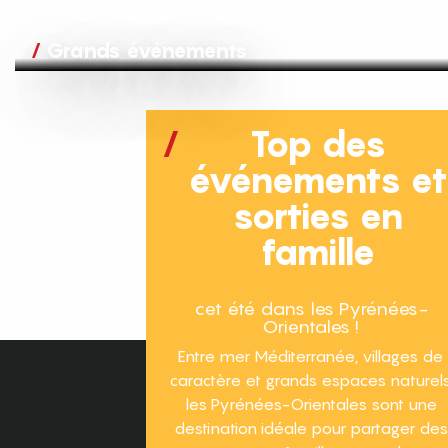
Grands événements
Top des
événements e
sorties en
famille
cet été dans les Pyrénées-
Orientales !
Entre mer Méditerranée, villages de
caractère et grands espaces naturels
les Pyrénées-Orientales sont une
destination idéale pour partager des