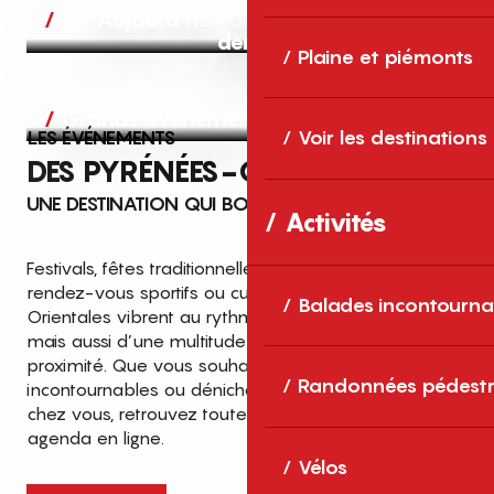
Aujourd’hui, demain et après-
demain
Plaine et piémonts
Grands événements
LES ÉVÉNEMENTS
Voir les destinations
DES PYRÉNÉES-ORIENTALES
UNE DESTINATION QUI BOUGE TOUTE L’ANNÉE
Activités
Festivals, fêtes traditionnelles, concerts, expositions,
rendez-vous sportifs ou culturels… les Pyrénées-
Balades incontourna
Orientales vibrent au rythme de grands temps forts
mais aussi d’une multitude d’événements de
proximité. Que vous souhaitiez vivre les
Top des événements et sorties
Randonnées pédestr
incontournables ou dénicher des sorties près de
en famille
chez vous, retrouvez toutes les infos dans notre
cet été dans les Pyrénées-Orientales
agenda en ligne.
!
Vélos
Entre mer Méditerranée, villages de