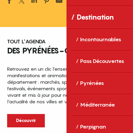
Ajouter aux 
Destination
Incontournables
TOUT L'AGENDA
DES PYRÉNÉES-ORIENTALES
Pass Découvertes
Retrouvez en un clic l’ensemble des fêtes,
manifestations et animations recensées dans le
département : marchés, spectacles, expositions,
Pyrénées
festivals, événements sportifs et culturels… un agenda
vivant et mis à jour pour ne rien manquer de
l’actualité de nos villes et villages.
Méditerranée
Découvrir
Perpignan