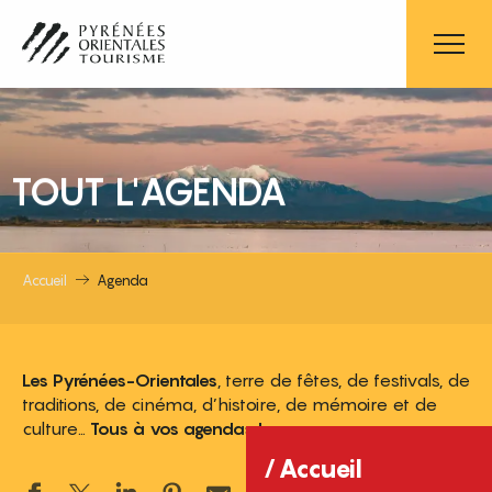
Aller
au
contenu
principal
TOUT L'AGENDA
Accueil
Agenda
Les Pyrénées-Orientales
, terre de fêtes, de festivals, de
traditions, de cinéma, d’histoire, de mémoire et de
culture…
Tous à vos agendas !
Accueil