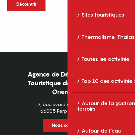
caractère et grands espaces naturels, les
Découvrir
Pyrénées-Orientales sont une destination
Sites touristiques
idéale pour partager des moments en
famille tout au long...
Thermalisme, Thalas
Toutes les activités
Agence de Développement
Top 10 des activités
Touristique des Pyrénées-
Orientales
Autour de la gastron
2, boulevard des Pyrénées
terroirs
66005 Perpignan Cedex
Nous contacter
Autour de l'eau