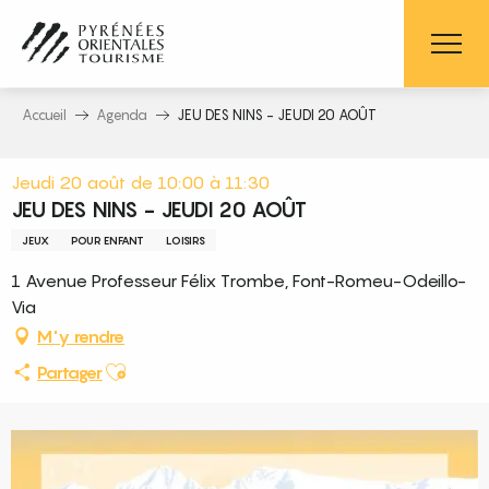
Aller
au
contenu
principal
Accueil
Agenda
JEU DES NINS - JEUDI 20 AOÛT
Jeudi 20 août de 10:00 à 11:30
JEU DES NINS - JEUDI 20 AOÛT
JEUX
POUR ENFANT
LOISIRS
1 Avenue Professeur Félix Trombe, Font-Romeu-Odeillo-
Via
M'y rendre
Ajouter aux favoris
Partager