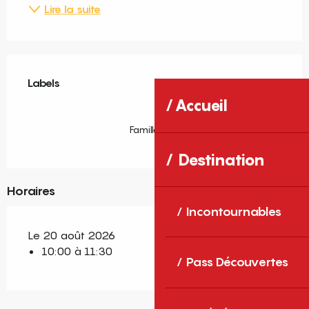
Lire la suite
Offres de prestations
Labels
Labels
Accueil
Famille Plus
Destination
Horaires
Incontournables
Le 20 août 2026
10:00 à 11:30
Pass Découvertes