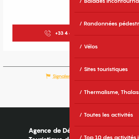
Balades incontourna
Randonnées pédestr
+33 4 68 30 68
▒▒
Vélos
Sites touristiques
Signaler une erreur
Thermalisme, Thalas
Toutes les activités
Agence de Développement
Top 10 des activités