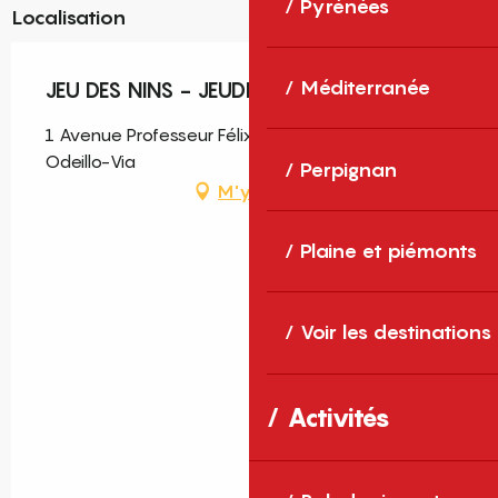
Pyrénées
Localisation
Méditerranée
JEU DES NINS - JEUDI 20 AOÛT
1 Avenue Professeur Félix Trombe, Font-Romeu-
Odeillo-Via
Perpignan
M'y rendre
Plaine et piémonts
Voir les destinations
Activités