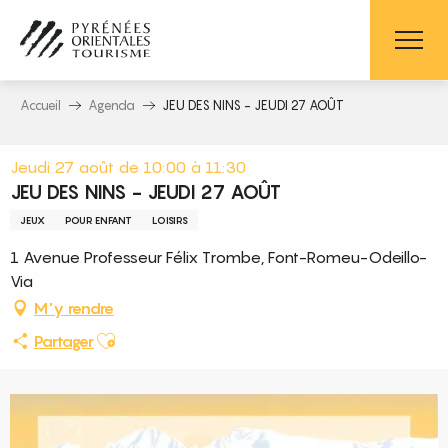
Aller
au
contenu
principal
Accueil
Agenda
JEU DES NINS - JEUDI 27 AOÛT
Jeudi 27 août de 10:00 à 11:30
JEU DES NINS - JEUDI 27 AOÛT
JEUX
POUR ENFANT
LOISIRS
1 Avenue Professeur Félix Trombe, Font-Romeu-Odeillo-
Via
M'y rendre
Ajouter aux favoris
Partager