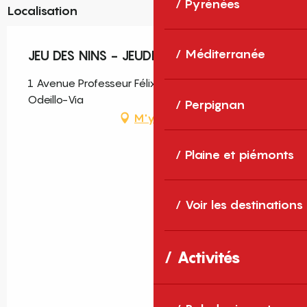
Pyrénées
Localisation
Méditerranée
JEU DES NINS - JEUDI 27 AOÛT
1 Avenue Professeur Félix Trombe, Font-Romeu-
Odeillo-Via
Perpignan
M'y rendre
Plaine et piémonts
Voir les destinations
Activités