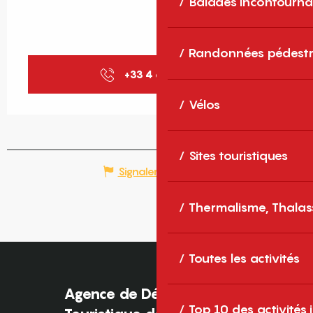
Balades incontourna
Randonnées pédestr
+33 4 68 30 68
▒▒
Vélos
Sites touristiques
Signaler une erreur
Thermalisme, Thalas
Toutes les activités
Agence de Développement
Top 10 des activités