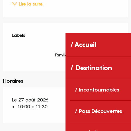
Lire la suite
Offres de prestations
Labels
Labels
Accueil
Famille Plus
Destination
Horaires
Incontournables
Le 27 août 2026
10:00 à 11:30
Pass Découvertes