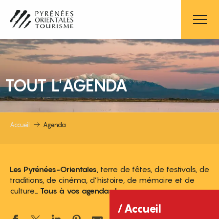
Aller
au
contenu
principal
TOUT L'AGENDA
Accueil
Agenda
Les Pyrénées-Orientales
, terre de fêtes, de festivals, de
traditions, de cinéma, d’histoire, de mémoire et de
culture…
Tous à vos agendas !
Accueil