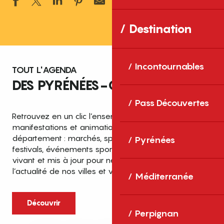
Ajouter aux 
Destination
Incontournables
TOUT L'AGENDA
DES PYRÉNÉES-ORIENTALES
Pass Découvertes
Retrouvez en un clic l’ensemble des fêtes,
manifestations et animations recensées dans le
département : marchés, spectacles, expositions,
Pyrénées
festivals, événements sportifs et culturels… un agenda
vivant et mis à jour pour ne rien manquer de
l’actualité de nos villes et villages.
Méditerranée
Découvrir
Perpignan