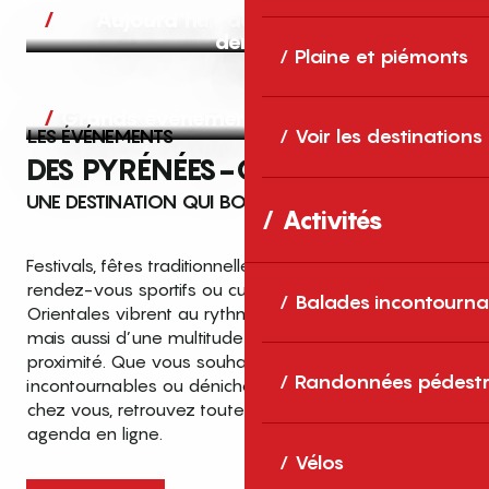
Aujourd’hui, demain et après-
demain
Plaine et piémonts
Grands événements
LES ÉVÉNEMENTS
Voir les destinations
DES PYRÉNÉES-ORIENTALES
UNE DESTINATION QUI BOUGE TOUTE L’ANNÉE
Activités
Festivals, fêtes traditionnelles, concerts, expositions,
rendez-vous sportifs ou culturels… les Pyrénées-
Balades incontourna
Orientales vibrent au rythme de grands temps forts
mais aussi d’une multitude d’événements de
proximité. Que vous souhaitiez vivre les
Top des événements et sorties
Randonnées pédestr
incontournables ou dénicher des sorties près de
en famille
chez vous, retrouvez toutes les infos dans notre
cet été dans les Pyrénées-Orientales
agenda en ligne.
!
Vélos
Entre mer Méditerranée, villages de