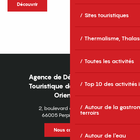
caractère et grands espaces naturels, les
Découvrir
Pyrénées-Orientales sont une destination
Sites touristiques
idéale pour partager des moments en
famille tout au long...
Thermalisme, Thalas
Toutes les activités
Agence de Développement
Top 10 des activités
Touristique des Pyrénées-
Orientales
Autour de la gastron
2, boulevard des Pyrénées
terroirs
66005 Perpignan Cedex
Nous contacter
Autour de l'eau