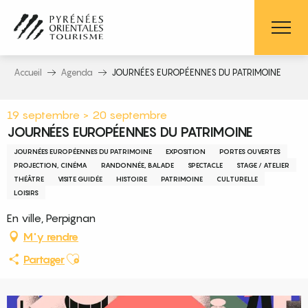
Aller
au
contenu
principal
Accueil
Agenda
JOURNÉES EUROPÉENNES DU PATRIMOINE
19 septembre > 20 septembre
JOURNÉES EUROPÉENNES DU PATRIMOINE
JOURNÉES EUROPÉENNES DU PATRIMOINE
EXPOSITION
PORTES OUVERTES
PROJECTION, CINÉMA
RANDONNÉE, BALADE
SPECTACLE
STAGE / ATELIER
THÉÂTRE
VISITE GUIDÉE
HISTOIRE
PATRIMOINE
CULTURELLE
LOISIRS
En ville, Perpignan
M'y rendre
Ajouter aux favoris
Partager