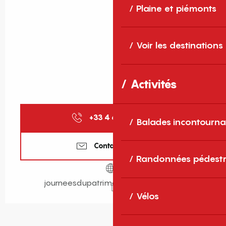
Plaine et piémonts
Voir les destinations
Activités
+33 4 68 66 30
▒▒
Balades incontourna
Contactez-nous
Randonnées pédestr
journeesdupatrimoine.culture.gouv.fr
Vélos