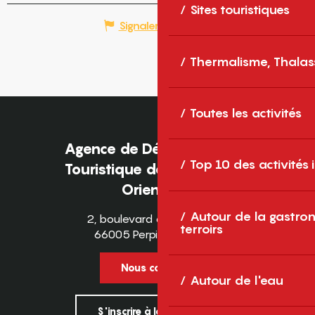
Sites touristiques
Signaler une erreur
Thermalisme, Thalas
Toutes les activités
Agence de Développement
Top 10 des activités
Touristique des Pyrénées-
Orientales
Autour de la gastron
2, boulevard des Pyrénées
terroirs
66005 Perpignan Cedex
Nous contacter
Autour de l'eau
S'inscrire à la newsletter