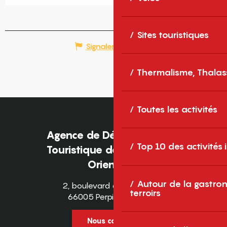
Sites touristiques
Signaler une erreur
Thermalisme, Thalas
Toutes les activités
Agence de Développement
Top 10 des activités
Touristique des Pyrénées-
Orientales
Autour de la gastron
2, boulevard des Pyrénées
terroirs
66005 Perpignan Cedex
Nous contacter