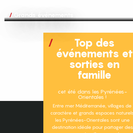
Grands événements
Top des
événements e
sorties en
famille
cet été dans les Pyrénées-
Orientales !
Entre mer Méditerranée, villages de
caractère et grands espaces naturels
les Pyrénées-Orientales sont une
destination idéale pour partager des