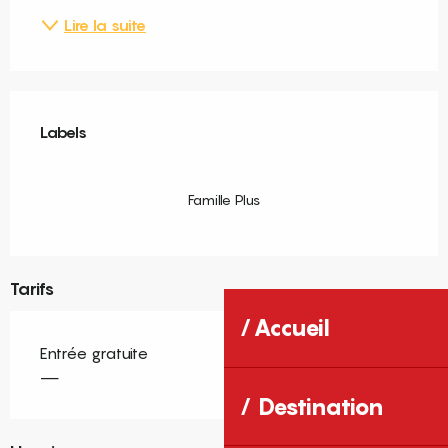
Lire la suite
Offres de prestations
Labels
Labels
Famille Plus
Tarifs
Accueil
Entrée gratuite
—
Destination