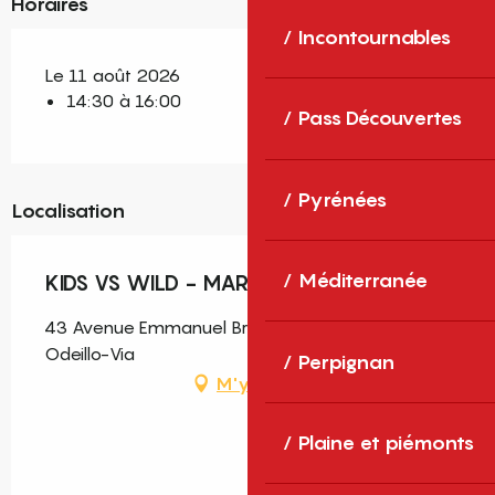
Horaires
Incontournables
Le 11 août 2026
14:30 à 16:00
Pass Découvertes
Pyrénées
Localisation
Méditerranée
KIDS VS WILD - MARDI 11 AOÛT
43 Avenue Emmanuel Brousse, Font-Romeu-
Odeillo-Via
Perpignan
M'y rendre
Plaine et piémonts