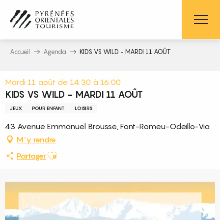
Aller
au
contenu
principal
Accueil
Agenda
KIDS VS WILD - MARDI 11 AOÛT
Mardi 11 août de 14:30 à 16:00
KIDS VS WILD - MARDI 11 AOÛT
JEUX
POUR ENFANT
LOISIRS
43 Avenue Emmanuel Brousse, Font-Romeu-Odeillo-Via
M'y rendre
Ajouter aux favoris
Partager