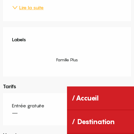
Lire la suite
Offres de prestations
Labels
Labels
Famille Plus
Tarifs
Accueil
Entrée gratuite
—
Destination