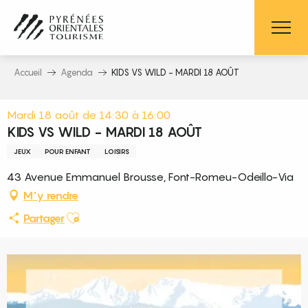
Aller
au
contenu
principal
Accueil
Agenda
KIDS VS WILD - MARDI 18 AOÛT
Mardi 18 août de 14:30 à 16:00
KIDS VS WILD - MARDI 18 AOÛT
JEUX
POUR ENFANT
LOISIRS
43 Avenue Emmanuel Brousse, Font-Romeu-Odeillo-Via
M'y rendre
Ajouter aux favoris
Partager