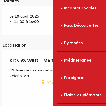
Horaires
Incontournables
Le 18 août 2026
14:30 à 16:00
Pass Découvertes
Pyrénées
Localisation
Méditerranée
KIDS VS WILD - MARDI 18 AOÛT
43 Avenue Emmanuel Brousse, Font-Romeu-
Odeillo-Via
Perpignan
M'y rendre
Plaine et piémonts