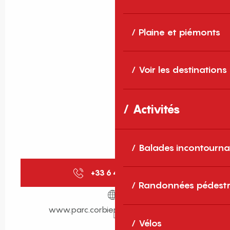
Plaine et piémonts
Voir les destinations
Activités
Balades incontourna
+33 6 45 92 38
▒▒
Randonnées pédestr
www.parc.corbieres-fenouilledes.fr
Vélos