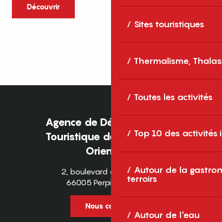
caractère et grands espaces naturels, les
Découvrir
Pyrénées-Orientales sont une destination
Sites touristiques
idéale pour partager des moments en
famille tout au long...
Thermalisme, Thalas
Toutes les activités
Agence de Développement
Top 10 des activités
Touristique des Pyrénées-
Orientales
Autour de la gastron
2, boulevard des Pyrénées
terroirs
66005 Perpignan Cedex
Nous contacter
Autour de l'eau