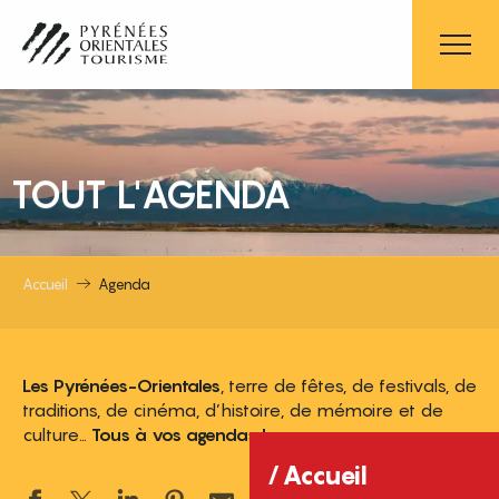
Aller
au
contenu
principal
TOUT L'AGENDA
Accueil
Agenda
Les Pyrénées-Orientales
, terre de fêtes, de festivals, de
traditions, de cinéma, d’histoire, de mémoire et de
culture…
Tous à vos agendas !
Accueil