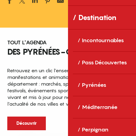
Ajouter aux 
Destination
Incontournables
TOUT L'AGENDA
DES PYRÉNÉES-ORIENTALES
Pass Découvertes
Retrouvez en un clic l’ensemble des fêtes,
manifestations et animations recensées dans le
département : marchés, spectacles, expositions,
Pyrénées
festivals, événements sportifs et culturels… un agenda
vivant et mis à jour pour ne rien manquer de
l’actualité de nos villes et villages.
Méditerranée
Découvrir
Perpignan