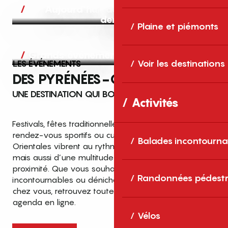
Aujourd’hui, demain et après-
demain
Plaine et piémonts
Grands événements
LES ÉVÉNEMENTS
Voir les destinations
DES PYRÉNÉES-ORIENTALES
UNE DESTINATION QUI BOUGE TOUTE L’ANNÉE
Activités
Festivals, fêtes traditionnelles, concerts, expositions,
rendez-vous sportifs ou culturels… les Pyrénées-
Balades incontourna
Orientales vibrent au rythme de grands temps forts
mais aussi d’une multitude d’événements de
proximité. Que vous souhaitiez vivre les
Top des événements et sorties
Randonnées pédestr
incontournables ou dénicher des sorties près de
en famille
chez vous, retrouvez toutes les infos dans notre
cet été dans les Pyrénées-Orientales
agenda en ligne.
!
Vélos
Entre mer Méditerranée, villages de