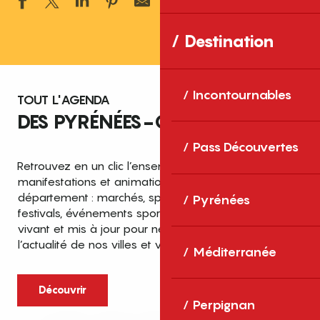
Ajouter aux 
Destination
Incontournables
TOUT L'AGENDA
DES PYRÉNÉES-ORIENTALES
Pass Découvertes
Retrouvez en un clic l’ensemble des fêtes,
manifestations et animations recensées dans le
département : marchés, spectacles, expositions,
Pyrénées
festivals, événements sportifs et culturels… un agenda
vivant et mis à jour pour ne rien manquer de
l’actualité de nos villes et villages.
Méditerranée
Découvrir
Perpignan