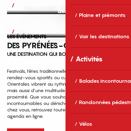
Aujourd’hui, demain et après-
demain
Plaine et piémonts
Grands événements
LES ÉVÉNEMENTS
Voir les destinations
DES PYRÉNÉES-ORIENTALES
UNE DESTINATION QUI BOUGE TOUTE L’ANNÉE
Activités
Festivals, fêtes traditionnelles, concerts, expositions,
rendez-vous sportifs ou culturels… les Pyrénées-
Balades incontourna
Orientales vibrent au rythme de grands temps forts
mais aussi d’une multitude d’événements de
proximité. Que vous souhaitiez vivre les
Top des événements et sorties
Randonnées pédestr
incontournables ou dénicher des sorties près de
en famille
chez vous, retrouvez toutes les infos dans notre
cet été dans les Pyrénées-Orientales
agenda en ligne.
!
Vélos
Entre mer Méditerranée, villages de