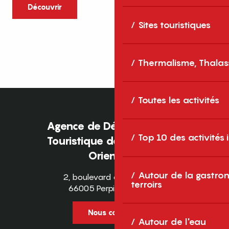
caractère et grands espaces naturels, les
Découvrir
Pyrénées-Orientales sont une destination
Sites touristiques
idéale pour partager des moments en
famille tout au long...
Thermalisme, Thalas
Toutes les activités
Agence de Développement
Top 10 des activités
Touristique des Pyrénées-
Orientales
Autour de la gastron
2, boulevard des Pyrénées
terroirs
66005 Perpignan Cedex
Nous contacter
Autour de l'eau