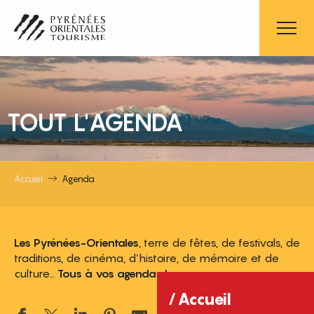
Aller
au
contenu
principal
TOUT L'AGENDA
Accueil
Agenda
Les Pyrénées-Orientales
, terre de fêtes, de festivals, de
traditions, de cinéma, d’histoire, de mémoire et de
culture…
Tous à vos agendas !
Accueil