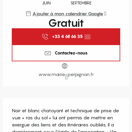
JUIN
SEPTEMBRE
Ajouter à mon calendrier Google
Gratuit
+33 4 68 66 35
▒▒
Contactez-nous
www.mairie-perpignan.fr
Description
Noir et blanc chatoyant et technique de prise de 
vue « ras du sol » lui ont permis de mettre en 
exergue des liens et des itinéraires oubliés. Il a 
dernièrement, sous l’égide de l’association « Via 