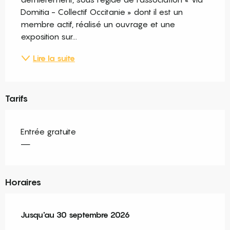
Domitia - Collectif Occitanie » dont il est un 
membre actif, réalisé un ouvrage et une 
exposition sur...
Lire la suite
Tarifs
Entrée gratuite
—
Horaires
Du
Jusqu'au
13 juin 2026
30 septembre 2026
au
30 septembre 2026