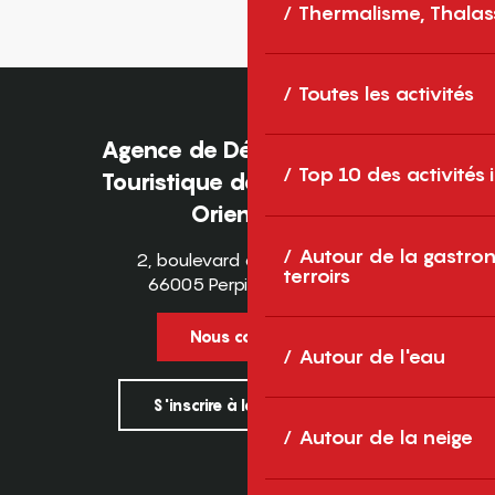
Thermalisme, Thalas
Toutes les activités
Agence de Développement
Top 10 des activités
Touristique des Pyrénées-
Orientales
Autour de la gastron
2, boulevard des Pyrénées
terroirs
66005 Perpignan Cedex
Nous contacter
Autour de l'eau
S'inscrire à la newsletter
Autour de la neige