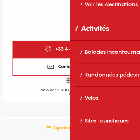
Voir les destinations
Activités
+33 4 68 66 35
▒▒
Balades incontourna
Contactez-nous
Randonnées pédestr
www.mairie-perpignan.fr
Vélos
Sites touristiques
Signaler une erreur