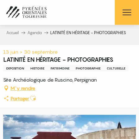
Aller
au
contenu
principal
Accueil
Agenda
LATINITÉ EN HÉRITAGE - PHOTOGRAPHIES
13 juin > 30 septembre
LATINITÉ EN HÉRITAGE - PHOTOGRAPHIES
EXPOSITION
HISTOIRE
PATRIMOINE
PHOTOGRAPHIE
CULTURELLE
Site Archéologique de Ruscino, Perpignan
M'y rendre
Ajouter aux favoris
Partager