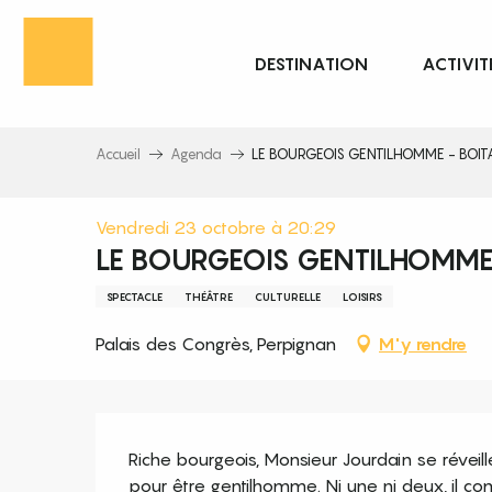
Aller
au
DESTINATION
ACTIVIT
contenu
principal
Accueil
Agenda
LE BOURGEOIS GENTILHOMME - BOI
Vendredi 23 octobre à 20:29
LE BOURGEOIS GENTILHOMME
SPECTACLE
THÉÂTRE
CULTURELLE
LOISIRS
Palais des Congrès, Perpignan
M'y rendre
Description
Riche bourgeois, Monsieur Jourdain se réveill
pour être gentilhomme. Ni une ni deux, il c