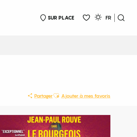
SUR PLACE
FR
Rech
Voir les favoris
Ajouter aux favoris
Partager
Ajouter à mes favoris