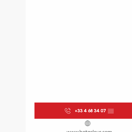
+33 4 68 34 07
▒▒
www.boitaclous.com