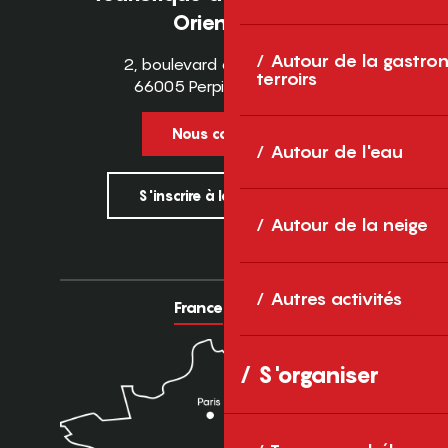
Orientales
Autour de la gastron
2, boulevard des Pyrénées
terroirs
66005 Perpignan Cedex
Nous contacter
Autour de l'eau
S'inscrire à la newsletter
Autour de la neige
Autres activités
France
Europe
S'organiser