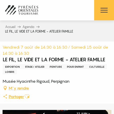
Aller
au
contenu
principal
Accueil
Agenda
LE FIL, LE VIDE ET LA FORME - ATELIER FAMILLE
Vendredi 7 août de 14:30 à 16:30 / Samedi 15 août de
14:30 à 16:30
LE FIL, LE VIDE ET LA FORME - ATELIER FAMILLE
EXPOSITION
STAGE / ATELIER
PEINTURE
POUR ENFANT
CULTURELLE
LOISIRS
Musée Hyacinthe Rigaud, Perpignan
M'y rendre
Ajouter aux favoris
Partager