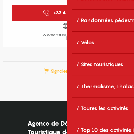
+33 4 68 66 19
▒▒
Randonnées pédestr
www.musee-rigaud.fr
Vélos
Sites touristiques
Signaler une erreur
Thermalisme, Thalas
Toutes les activités
Agence de Développement
Top 10 des activités
Touristique des Pyrénées-