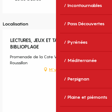
Incontournables
Pass Découvertes
Localisation
LECTURES, JEUX ET TABLETTES À LA
Pyrénées
BIBLIOPLAGE
Promenade de la Cote Vermeille, Canet-en-
Méditerranée
Roussillon
M'y rendre
Perpignan
Plaine et piémonts