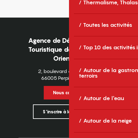
Thermalisme, Thalas
Toutes les activités
Agence de Développement
Top 10 des activités
Touristique des Pyrénées-
Orientales
Autour de la gastron
2, boulevard des Pyrénées
terroirs
66005 Perpignan Cedex
Nous contacter
Autour de l'eau
S'inscrire à la newsletter
Autour de la neige