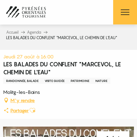
Aller
au
contenu
principal
Accueil
Agenda
LES BALADES DU CONFLENT "MARCEVOL, LE CHEMIN DE L'EAU"
Jeudi 27 août à 16:00
LES BALADES DU CONFLENT "MARCEVOL, LE
CHEMIN DE L'EAU"
RANDONNÉE, BALADE
VISITE GUIDÉE
PATRIMOINE
NATURE
Molitg-les-Bains
M'y rendre
Ajouter aux favoris
Partager