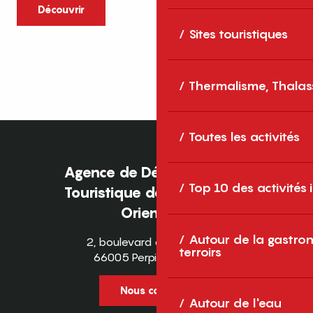
caractère et grands espaces naturels, les
Découvrir
Pyrénées-Orientales sont une destination
Sites touristiques
idéale pour partager des moments en
famille tout au long...
Thermalisme, Thalas
Toutes les activités
Agence de Développement
Top 10 des activités
Touristique des Pyrénées-
Orientales
Autour de la gastron
2, boulevard des Pyrénées
terroirs
66005 Perpignan Cedex
Nous contacter
Autour de l'eau