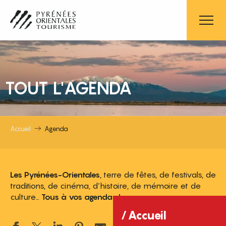
Aller
au
contenu
principal
TOUT L'AGENDA
Accueil
Agenda
Les Pyrénées-Orientales
, terre de fêtes, de festivals, de
traditions, de cinéma, d’histoire, de mémoire et de
culture…
Tous à vos agendas !
Accueil