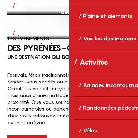
Aujourd’hui, demain et après-
demain
Plaine et piémonts
Grands événements
LES ÉVÉNEMENTS
Voir les destinations
DES PYRÉNÉES-ORIENTALES
UNE DESTINATION QUI BOUGE TOUTE L’ANNÉE
Activités
Festivals, fêtes traditionnelles, concerts, expositions,
rendez-vous sportifs ou culturels… les Pyrénées-
Balades incontourna
Orientales vibrent au rythme de grands temps forts
mais aussi d’une multitude d’événements de
proximité. Que vous souhaitiez vivre les
Top des événements et sorties
Randonnées pédestr
incontournables ou dénicher des sorties près de
en famille
chez vous, retrouvez toutes les infos dans notre
cet été dans les Pyrénées-Orientales
agenda en ligne.
!
Vélos
Entre mer Méditerranée, villages de