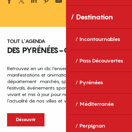
Ajouter aux 
Destination
Incontournables
TOUT L'AGENDA
DES PYRÉNÉES-ORIENTALES
Pass Découvertes
Retrouvez en un clic l’ensemble des fêtes,
manifestations et animations recensées dans le
département : marchés, spectacles, expositions,
Pyrénées
festivals, événements sportifs et culturels… un agenda
vivant et mis à jour pour ne rien manquer de
l’actualité de nos villes et villages.
Méditerranée
Découvrir
Perpignan