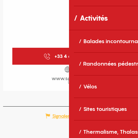
Activités
Balades incontourna
+33 4 68 37 70
▒▒
Randonnées pédestr
www.saleilles.fr
Vélos
Sites touristiques
Signaler une erreur
Thermalisme, Thalas