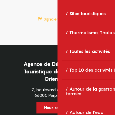
Sites touristiques
Signaler une erreur
Thermalisme, Thalas
Toutes les activités
Agence de Développement
Top 10 des activités
Touristique des Pyrénées-
Orientales
Autour de la gastron
2, boulevard des Pyrénées
terroirs
66005 Perpignan Cedex
Nous contacter
Autour de l'eau