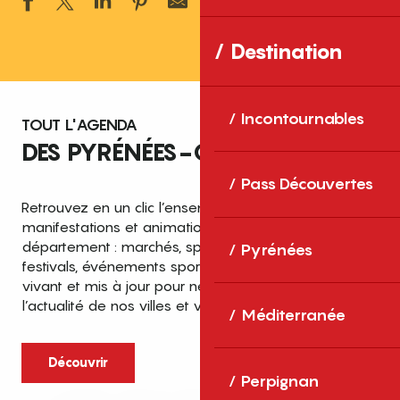
Ajouter aux 
Destination
Incontournables
TOUT L'AGENDA
DES PYRÉNÉES-ORIENTALES
Pass Découvertes
Retrouvez en un clic l’ensemble des fêtes,
manifestations et animations recensées dans le
département : marchés, spectacles, expositions,
Pyrénées
festivals, événements sportifs et culturels… un agenda
vivant et mis à jour pour ne rien manquer de
l’actualité de nos villes et villages.
Méditerranée
Découvrir
Perpignan