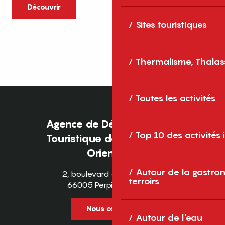
caractère et grands espaces naturels, les
Découvrir
Pyrénées-Orientales sont une destination
Sites touristiques
idéale pour partager des moments en
famille tout au long...
Thermalisme, Thalas
Toutes les activités
Agence de Développement
Top 10 des activités
Touristique des Pyrénées-
Orientales
Autour de la gastron
2, boulevard des Pyrénées
terroirs
66005 Perpignan Cedex
Nous contacter
Autour de l'eau