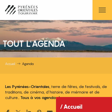
Aller
au
contenu
principal
TOUT L'AGENDA
Accueil
Agenda
Les Pyrénées-Orientales
, terre de fêtes, de festivals, de
traditions, de cinéma, d’histoire, de mémoire et de
culture…
Tous à vos agendas !
Accueil