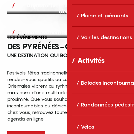
Aujourd’hui, demain et après-
demain
Plaine et piémonts
Grands événements
LES ÉVÉNEMENTS
Voir les destinations
DES PYRÉNÉES-ORIENTALES
UNE DESTINATION QUI BOUGE TOUTE L’ANNÉE
Activités
Festivals, fêtes traditionnelles, concerts, expositions,
rendez-vous sportifs ou culturels… les Pyrénées-
Balades incontourna
Orientales vibrent au rythme de grands temps forts
mais aussi d’une multitude d’événements de
proximité. Que vous souhaitiez vivre les
Top des événements et sorties
Randonnées pédestr
incontournables ou dénicher des sorties près de
en famille
chez vous, retrouvez toutes les infos dans notre
cet été dans les Pyrénées-Orientales
agenda en ligne.
!
Vélos
Entre mer Méditerranée, villages de