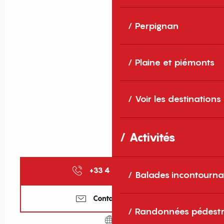
Perpignan
Plaine et piémonts
Voir les destinations
Activités
+33 4 68 82 15
▒▒
Balades incontourna
Contactez-nous
Randonnées pédestr