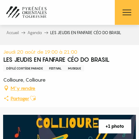
Aller
au
contenu
principal
Accueil
Agenda
LES JEUDIS EN FANFARE CÉO DO BRASIL
Jeudi 20 août de 19:00 à 21:00
LES JEUDIS EN FANFARE CÉO DO BRASIL
DÉFILÉ CORTÈGE PARADE
FESTIVAL
MUSIQUE
Collioure, Collioure
M'y rendre
Ajouter aux favoris
Partager
+1 photo