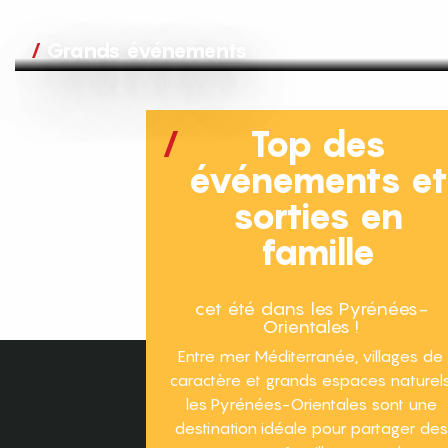
Grands événements
Top des
événements e
sorties en
famille
cet été dans les Pyrénées-
Orientales !
Entre mer Méditerranée, villages de
caractère et grands espaces naturels
les Pyrénées-Orientales sont une
destination idéale pour partager des