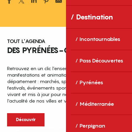
Ajouter aux 
Destination
Incontournables
TOUT L'AGENDA
DES PYRÉNÉES-ORIENTALES
Pass Découvertes
Retrouvez en un clic l’ensemble des fêtes,
manifestations et animations recensées dans le
département : marchés, spectacles, expositions,
Pyrénées
festivals, événements sportifs et culturels… un agenda
vivant et mis à jour pour ne rien manquer de
l’actualité de nos villes et villages.
Méditerranée
Découvrir
Perpignan