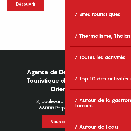
caractère et grands espaces naturels, les
Découvrir
Pyrénées-Orientales sont une destination
Sites touristiques
idéale pour partager des moments en
famille tout au long...
Thermalisme, Thalas
Toutes les activités
Agence de Développement
Top 10 des activités
Touristique des Pyrénées-
Orientales
Autour de la gastron
2, boulevard des Pyrénées
terroirs
66005 Perpignan Cedex
Nous contacter
Autour de l'eau