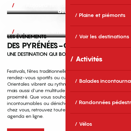
Aujourd’hui, demain et après-
demain
Plaine et piémonts
Grands événements
LES ÉVÉNEMENTS
Voir les destinations
DES PYRÉNÉES-ORIENTALES
UNE DESTINATION QUI BOUGE TOUTE L’ANNÉE
Activités
Festivals, fêtes traditionnelles, concerts, expositions,
rendez-vous sportifs ou culturels… les Pyrénées-
Balades incontourna
Orientales vibrent au rythme de grands temps forts
mais aussi d’une multitude d’événements de
proximité. Que vous souhaitiez vivre les
Top des événements et sorties
Randonnées pédestr
incontournables ou dénicher des sorties près de
en famille
chez vous, retrouvez toutes les infos dans notre
cet été dans les Pyrénées-Orientales
agenda en ligne.
!
Vélos
Entre mer Méditerranée, villages de