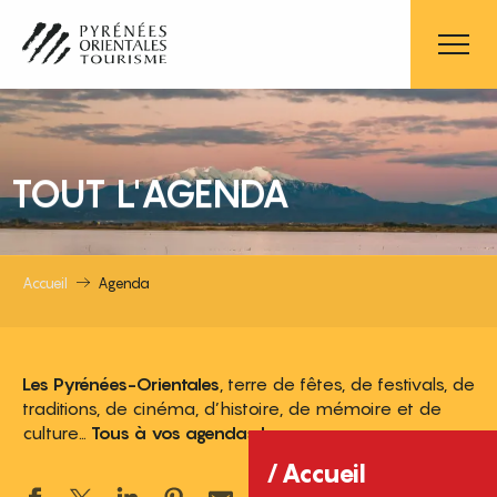
Aller
au
contenu
principal
TOUT L'AGENDA
Accueil
Agenda
Les Pyrénées-Orientales
, terre de fêtes, de festivals, de
traditions, de cinéma, d’histoire, de mémoire et de
culture…
Tous à vos agendas !
Accueil