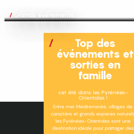
Grands événements
Top des
événements e
sorties en
famille
cet été dans les Pyrénées-
Orientales !
Entre mer Méditerranée, villages de
caractère et grands espaces naturels
les Pyrénées-Orientales sont une
destination idéale pour partager des