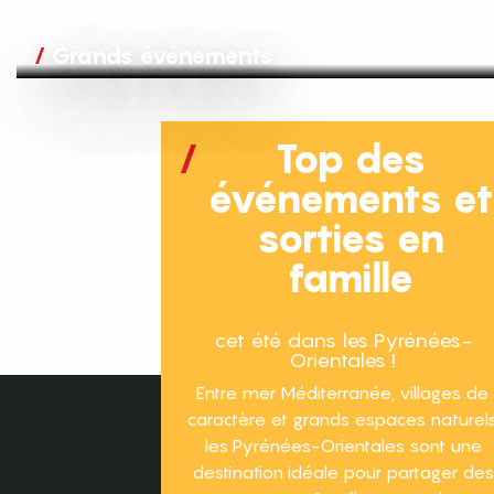
Grands événements
Top des
événements e
sorties en
famille
cet été dans les Pyrénées-
Orientales !
Entre mer Méditerranée, villages de
caractère et grands espaces naturels
les Pyrénées-Orientales sont une
destination idéale pour partager des