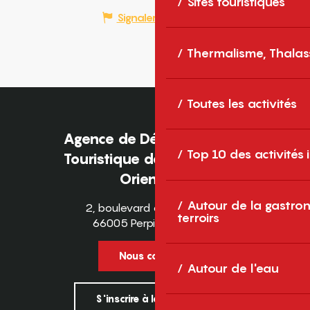
Sites touristiques
Signaler une erreur
Thermalisme, Thalas
Toutes les activités
Agence de Développement
Top 10 des activités
Touristique des Pyrénées-
Orientales
Autour de la gastron
2, boulevard des Pyrénées
terroirs
66005 Perpignan Cedex
Nous contacter
Autour de l'eau
S'inscrire à la newsletter