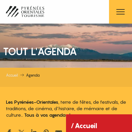
Aller
au
contenu
principal
TOUT L'AGENDA
Accueil
Agenda
Les Pyrénées-Orientales
, terre de fêtes, de festivals, de
traditions, de cinéma, d’histoire, de mémoire et de
culture…
Tous à vos agendas !
Accueil