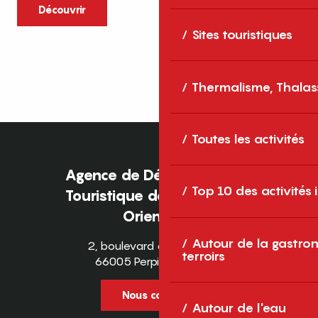
caractère et grands espaces naturels, les
Découvrir
Pyrénées-Orientales sont une destination
Sites touristiques
idéale pour partager des moments en
famille tout au long...
Thermalisme, Thalas
Toutes les activités
Agence de Développement
Top 10 des activités
Touristique des Pyrénées-
Orientales
Autour de la gastron
2, boulevard des Pyrénées
terroirs
66005 Perpignan Cedex
Nous contacter
Autour de l'eau