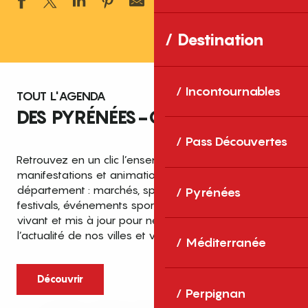
Ajouter aux 
Destination
Incontournables
TOUT L'AGENDA
DES PYRÉNÉES-ORIENTALES
Pass Découvertes
Retrouvez en un clic l’ensemble des fêtes,
manifestations et animations recensées dans le
département : marchés, spectacles, expositions,
Pyrénées
festivals, événements sportifs et culturels… un agenda
vivant et mis à jour pour ne rien manquer de
l’actualité de nos villes et villages.
Méditerranée
Découvrir
Perpignan