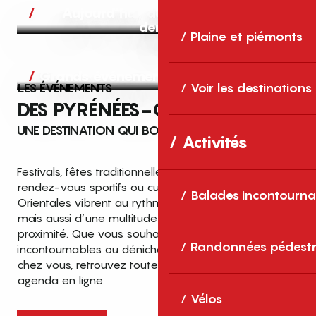
Aujourd’hui, demain et après-
demain
Plaine et piémonts
Grands événements
LES ÉVÉNEMENTS
Voir les destinations
DES PYRÉNÉES-ORIENTALES
UNE DESTINATION QUI BOUGE TOUTE L’ANNÉE
Activités
Festivals, fêtes traditionnelles, concerts, expositions,
rendez-vous sportifs ou culturels… les Pyrénées-
Balades incontourna
Orientales vibrent au rythme de grands temps forts
mais aussi d’une multitude d’événements de
proximité. Que vous souhaitiez vivre les
Top des événements et sorties
Randonnées pédestr
incontournables ou dénicher des sorties près de
en famille
chez vous, retrouvez toutes les infos dans notre
cet été dans les Pyrénées-Orientales
agenda en ligne.
!
Vélos
Entre mer Méditerranée, villages de