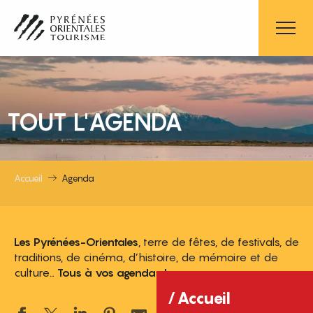
Aller
au
contenu
principal
TOUT L'AGENDA
Accueil
Agenda
Les Pyrénées-Orientales
, terre de fêtes, de festivals, de
traditions, de cinéma, d’histoire, de mémoire et de
culture…
Tous à vos agendas !
Accueil