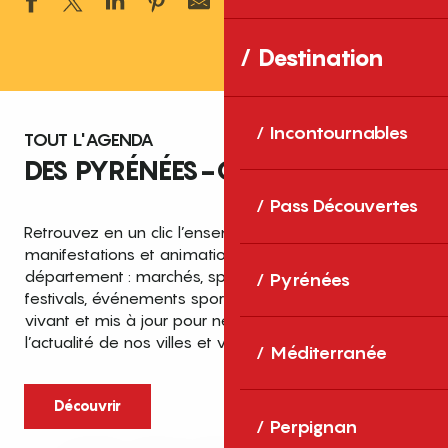
Ajouter aux 
Destination
Incontournables
TOUT L'AGENDA
DES PYRÉNÉES-ORIENTALES
Pass Découvertes
Retrouvez en un clic l’ensemble des fêtes,
manifestations et animations recensées dans le
département : marchés, spectacles, expositions,
Pyrénées
festivals, événements sportifs et culturels… un agenda
vivant et mis à jour pour ne rien manquer de
l’actualité de nos villes et villages.
Méditerranée
Découvrir
Perpignan