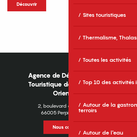
caractère et grands espaces naturels, les
Découvrir
Pyrénées-Orientales sont une destination
Sites touristiques
idéale pour partager des moments en
famille tout au long...
Thermalisme, Thalas
Toutes les activités
Agence de Développement
Top 10 des activités
Touristique des Pyrénées-
Orientales
Autour de la gastron
2, boulevard des Pyrénées
terroirs
66005 Perpignan Cedex
Nous contacter
Autour de l'eau