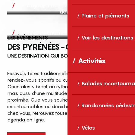
Aujourd’hui, demain et après-
demain
Plaine et piémonts
Grands événements
LES ÉVÉNEMENTS
Voir les destinations
DES PYRÉNÉES-ORIENTALES
UNE DESTINATION QUI BOUGE TOUTE L’ANNÉE
Activités
Festivals, fêtes traditionnelles, concerts, expositions,
rendez-vous sportifs ou culturels… les Pyrénées-
Balades incontourna
Orientales vibrent au rythme de grands temps forts
mais aussi d’une multitude d’événements de
proximité. Que vous souhaitiez vivre les
Top des événements et sorties
Randonnées pédestr
incontournables ou dénicher des sorties près de
en famille
chez vous, retrouvez toutes les infos dans notre
cet été dans les Pyrénées-Orientales
agenda en ligne.
!
Vélos
Entre mer Méditerranée, villages de