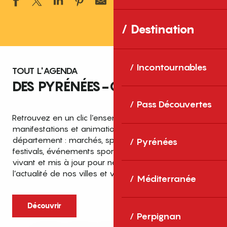
Ajouter aux 
Destination
Incontournables
TOUT L'AGENDA
DES PYRÉNÉES-ORIENTALES
Pass Découvertes
Retrouvez en un clic l’ensemble des fêtes,
manifestations et animations recensées dans le
département : marchés, spectacles, expositions,
Pyrénées
festivals, événements sportifs et culturels… un agenda
vivant et mis à jour pour ne rien manquer de
l’actualité de nos villes et villages.
Méditerranée
Découvrir
Perpignan