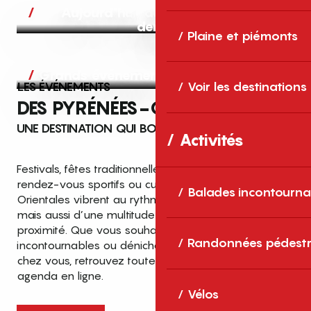
Aujourd’hui, demain et après-
demain
Plaine et piémonts
Grands événements
LES ÉVÉNEMENTS
Voir les destinations
DES PYRÉNÉES-ORIENTALES
UNE DESTINATION QUI BOUGE TOUTE L’ANNÉE
Activités
Festivals, fêtes traditionnelles, concerts, expositions,
rendez-vous sportifs ou culturels… les Pyrénées-
Balades incontourna
Orientales vibrent au rythme de grands temps forts
mais aussi d’une multitude d’événements de
proximité. Que vous souhaitiez vivre les
Top des événements et sorties
Randonnées pédestr
incontournables ou dénicher des sorties près de
en famille
chez vous, retrouvez toutes les infos dans notre
cet été dans les Pyrénées-Orientales
agenda en ligne.
!
Vélos
Entre mer Méditerranée, villages de