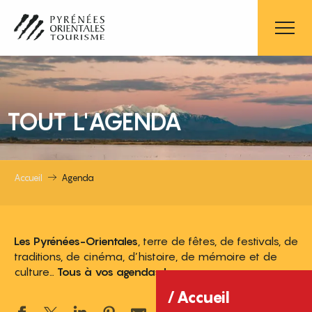
Aller
au
contenu
principal
TOUT L'AGENDA
Accueil
Agenda
Les Pyrénées-Orientales
, terre de fêtes, de festivals, de
traditions, de cinéma, d’histoire, de mémoire et de
culture…
Tous à vos agendas !
Accueil