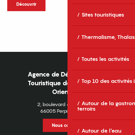
caractère et grands espaces naturels, les
Découvrir
Pyrénées-Orientales sont une destination
Sites touristiques
idéale pour partager des moments en
famille tout au long...
Thermalisme, Thalas
Toutes les activités
Agence de Développement
Top 10 des activités
Touristique des Pyrénées-
Orientales
Autour de la gastron
2, boulevard des Pyrénées
terroirs
66005 Perpignan Cedex
Nous contacter
Autour de l'eau