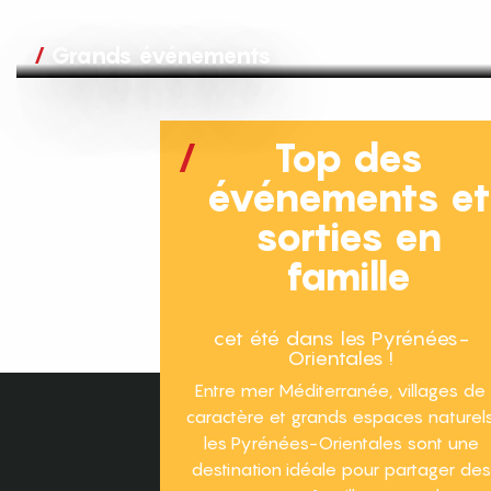
Grands événements
Top des
événements e
sorties en
famille
cet été dans les Pyrénées-
Orientales !
Entre mer Méditerranée, villages de
caractère et grands espaces naturels
les Pyrénées-Orientales sont une
destination idéale pour partager des