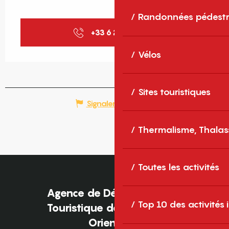
Randonnées pédestr
+33 6 28 14 71
▒▒
Vélos
Sites touristiques
Signaler une erreur
Thermalisme, Thalas
Toutes les activités
Agence de Développement
Top 10 des activités
Touristique des Pyrénées-
Orientales