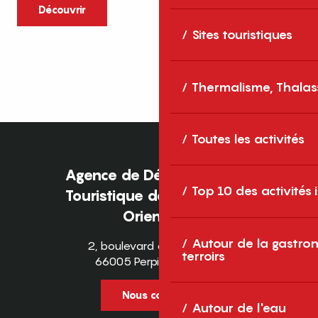
caractère et grands espaces naturels, les
Découvrir
Pyrénées-Orientales sont une destination
Sites touristiques
idéale pour partager des moments en
famille tout au long...
Thermalisme, Thalas
Toutes les activités
Agence de Développement
Top 10 des activités
Touristique des Pyrénées-
Orientales
Autour de la gastron
2, boulevard des Pyrénées
terroirs
66005 Perpignan Cedex
Nous contacter
Autour de l'eau