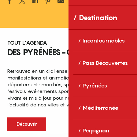
Ajouter aux 
Destination
Incontournables
TOUT L'AGENDA
DES PYRÉNÉES-ORIENTALES
Pass Découvertes
Retrouvez en un clic l’ensemble des fêtes,
manifestations et animations recensées dans le
département : marchés, spectacles, expositions,
Pyrénées
festivals, événements sportifs et culturels… un agenda
vivant et mis à jour pour ne rien manquer de
l’actualité de nos villes et villages.
Méditerranée
Découvrir
Perpignan