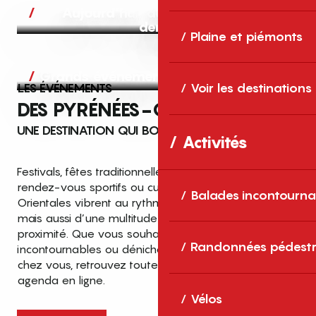
Aujourd’hui, demain et après-
demain
Plaine et piémonts
Grands événements
LES ÉVÉNEMENTS
Voir les destinations
DES PYRÉNÉES-ORIENTALES
UNE DESTINATION QUI BOUGE TOUTE L’ANNÉE
Activités
Festivals, fêtes traditionnelles, concerts, expositions,
rendez-vous sportifs ou culturels… les Pyrénées-
Balades incontourna
Orientales vibrent au rythme de grands temps forts
mais aussi d’une multitude d’événements de
proximité. Que vous souhaitiez vivre les
Top des événements et sorties
Randonnées pédestr
incontournables ou dénicher des sorties près de
en famille
chez vous, retrouvez toutes les infos dans notre
cet été dans les Pyrénées-Orientales
agenda en ligne.
!
Vélos
Entre mer Méditerranée, villages de