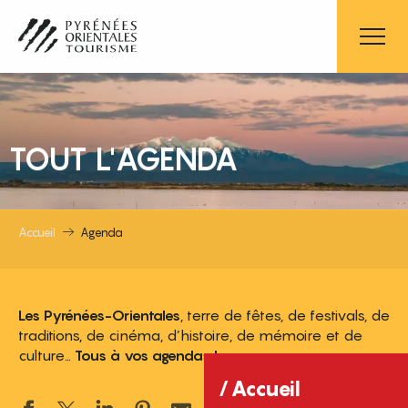
Aller
au
contenu
principal
TOUT L'AGENDA
Accueil
Agenda
Les Pyrénées-Orientales
, terre de fêtes, de festivals, de
traditions, de cinéma, d’histoire, de mémoire et de
culture…
Tous à vos agendas !
Accueil