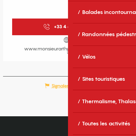
Balades incontourna
+33 4 68 21 01
▒▒
Randonnées pédestr
www.monsieurarthur-saintcyprien.com
Vélos
Sites touristiques
Signaler une erreur
Thermalisme, Thalas
Toutes les activités