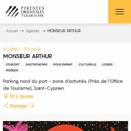
Aller
au
contenu
principal
Accueil
Agenda
MONSIEUR ARTHUR
4 juillet > 30 août
MONSIEUR ARTHUR
CONCERT
GASTRONOMIE
POUR ENFANT
CULTURELLE
LOISIRS
MUSIQUE
Parking nord du port - zone d'activités, (Près de l'Office
de Tourisme), Saint-Cyprien
M'y rendre
Ajouter aux favoris
Partager