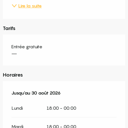
Lire la suite
Tarifs
Entrée gratuite
—
Horaires
Du
Jusqu'au
4 juillet 2026
30 août 2026
au
30 août 2026
Lundi
18:00 - 00:00
Mardi
18:00 - 00:00