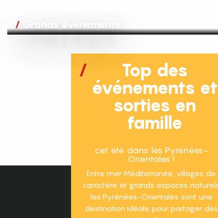
Grands événements
Top des
événements e
sorties en
famille
cet été dans les Pyrénées-
Orientales !
Entre mer Méditerranée, villages de
caractère et grands espaces naturels
les Pyrénées-Orientales sont une
destination idéale pour partager des