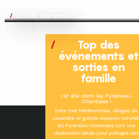
Grands événements
Top des
événements e
sorties en
famille
cet été dans les Pyrénées-
Orientales !
Entre mer Méditerranée, villages de
caractère et grands espaces naturels
les Pyrénées-Orientales sont une
destination idéale pour partager des