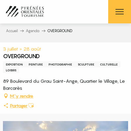
Aller
au
contenu
principal
Accueil
Agenda
OVERGROUND
3 juillet > 28 août
OVERGROUND
EXPOSITION
PEINTURE
PHOTOGRAPHIE
SCULPTURE
CULTURELLE
LOISIRS
89 Boulevard du Grau Saint-Ange, Quartier le Village, Le
Barcarès
M'y rendre
Ajouter aux favoris
Partager