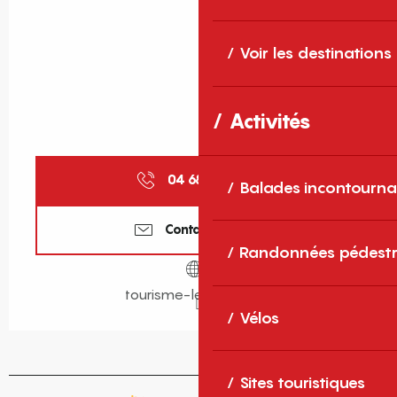
Voir les destinations
Activités
04 68 86 16
▒▒
Balades incontourna
Contactez-nous
Randonnées pédestr
tourisme-lebarcares.fr
Vélos
Sites touristiques