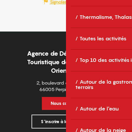
Signaler une erreur
Thermalisme, Thalas
Toutes les activités
Agence de Développement
Top 10 des activités
Touristique des Pyrénées-
Orientales
Autour de la gastron
2, boulevard des Pyrénées
terroirs
66005 Perpignan Cedex
Nous contacter
Autour de l'eau
S'inscrire à la newsletter
Autour de la neige