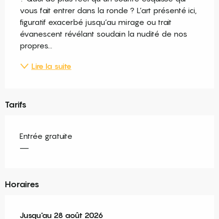
vous fait entrer dans la ronde ? L’art présenté ici, 
figuratif exacerbé jusqu’au mirage ou trait 
évanescent révélant soudain la nudité de nos 
propres...
Lire la suite
Tarifs
Entrée gratuite
—
Horaires
Du
Jusqu'au
3 juillet 2026
28 août 2026
au
28 août 2026