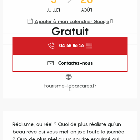
JUILLET
AOÛT
Ajouter à mon calendrier Google
Gratuit
04 68 86 16
▒▒
Contactez-nous
tourisme-lebarcares.fr
Description
Réalisme, ou réel ? Quoi de plus réaliste qu’un 
beau rêve qui vous met en joie toute la journée 
? Quoi de plus réel qu’un sourire esquissé qui 