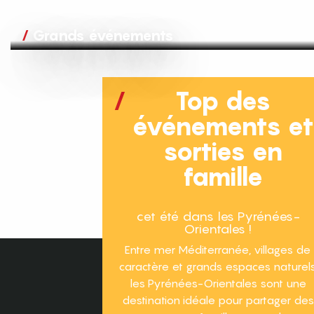
Grands événements
Top des
événements e
sorties en
famille
cet été dans les Pyrénées-
Orientales !
Entre mer Méditerranée, villages de
caractère et grands espaces naturels
les Pyrénées-Orientales sont une
destination idéale pour partager des