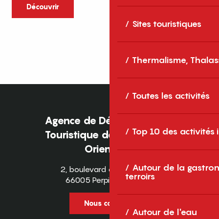
caractère et grands espaces naturels, les
Découvrir
Pyrénées-Orientales sont une destination
Sites touristiques
idéale pour partager des moments en
famille tout au long...
Thermalisme, Thalas
Toutes les activités
Agence de Développement
Top 10 des activités
Touristique des Pyrénées-
Orientales
Autour de la gastron
2, boulevard des Pyrénées
terroirs
66005 Perpignan Cedex
Nous contacter
Autour de l'eau