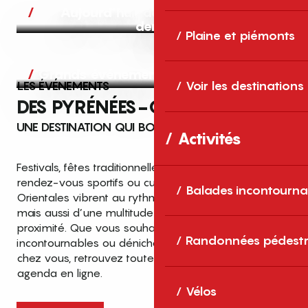
Aujourd’hui, demain et après-
demain
Plaine et piémonts
Grands événements
LES ÉVÉNEMENTS
Voir les destinations
DES PYRÉNÉES-ORIENTALES
UNE DESTINATION QUI BOUGE TOUTE L’ANNÉE
Activités
Festivals, fêtes traditionnelles, concerts, expositions,
rendez-vous sportifs ou culturels… les Pyrénées-
Balades incontourna
Orientales vibrent au rythme de grands temps forts
mais aussi d’une multitude d’événements de
proximité. Que vous souhaitiez vivre les
Top des événements et sorties
Randonnées pédestr
incontournables ou dénicher des sorties près de
en famille
chez vous, retrouvez toutes les infos dans notre
cet été dans les Pyrénées-Orientales
agenda en ligne.
!
Vélos
Entre mer Méditerranée, villages de