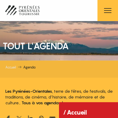
Aller
au
contenu
principal
TOUT L'AGENDA
Accueil
Agenda
Les Pyrénées-Orientales
, terre de fêtes, de festivals, de
traditions, de cinéma, d’histoire, de mémoire et de
culture…
Tous à vos agendas !
Accueil