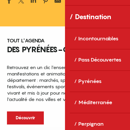
Ajouter aux 
Destination
Incontournables
TOUT L'AGENDA
DES PYRÉNÉES-ORIENTALES
Pass Découvertes
Retrouvez en un clic l’ensemble des fêtes,
manifestations et animations recensées dans le
département : marchés, spectacles, expositions,
Pyrénées
festivals, événements sportifs et culturels… un agenda
vivant et mis à jour pour ne rien manquer de
l’actualité de nos villes et villages.
Méditerranée
Découvrir
Perpignan