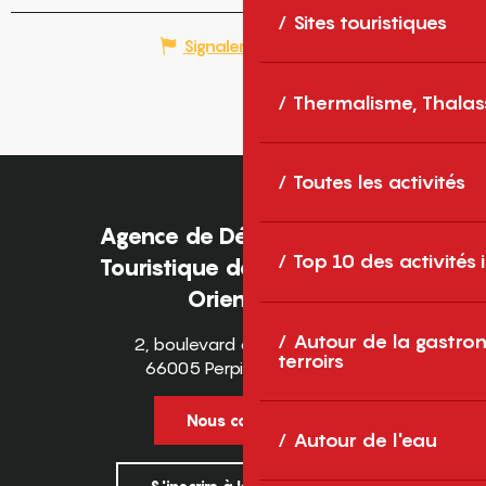
Sites touristiques
Signaler une erreur
Thermalisme, Thalas
Toutes les activités
Agence de Développement
Top 10 des activités
Touristique des Pyrénées-
Orientales
Autour de la gastron
2, boulevard des Pyrénées
terroirs
66005 Perpignan Cedex
Nous contacter
Autour de l'eau